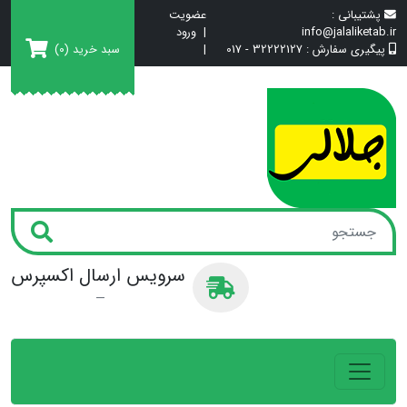
پشتیبانی :
عضویت
info@jalaliketab.ir
|
ورود
سبد خرید
(0)
پیگیری سفارش :
32222127 - 017
|
سرویس ارسال اکسپرس