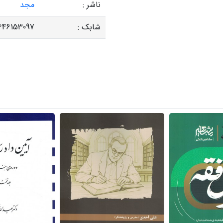
ناشر :
مجد
شابک :
646153097