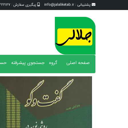
پشتیبانی :
info@jalaliketab.ir
پیگیری سفارش :
2127 - 017
صفحه اصلی
گروه
جستجوی پیشرفته
حسا