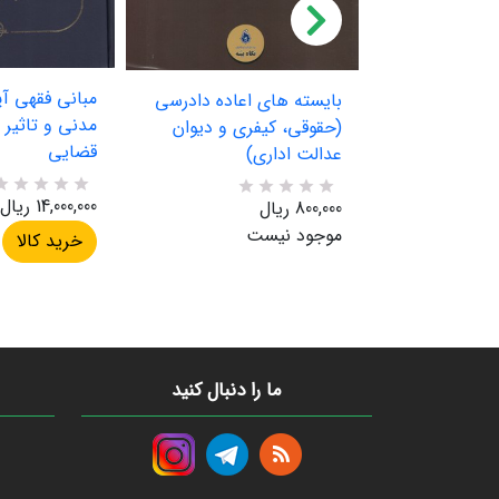
مبانی فقهی آ
بایسته های اعاده دادرسی
نامه همراه با
مدنی و تاثیر آ
(حقوقی، کیفری و دیوان
فروش آپارتمان
قضایی
عدالت اداری)
14,000,000 ریال
R
0
800,000 ریال
R
0
a
a
موجود نیست
خرید کالا
t
t
e
e
d
d
5
5
.
.
0
0
0
0
o
o
u
u
ما را دنبال کنید
t
t
o
o
f
f
5
5
b
b
a
a