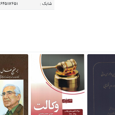
شابک :
645112651