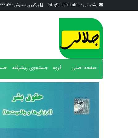
پشتیبانی :
info@jalaliketab.ir
پیگیری سفارش :
2127 - 017
صفحه اصلی
گروه
جستجوی پیشرفته
حسا