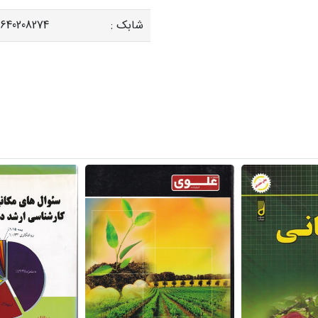
شابک :
640208274