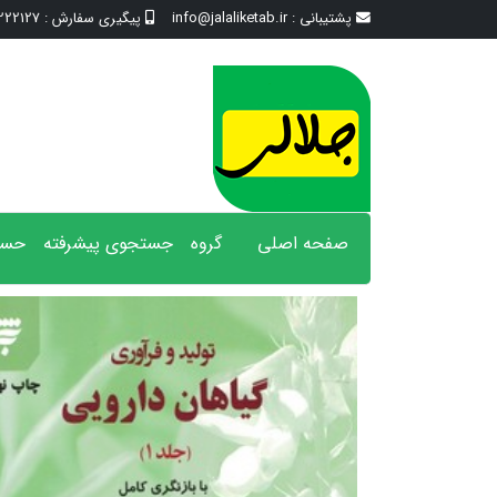
پشتیبانی :
info@jalaliketab.ir
پیگیری سفارش :
2127 - 017
صفحه اصلی
گروه
جستجوی پیشرفته
حسا