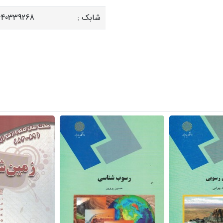
شابک :
640339268