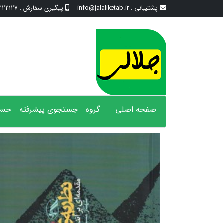
پشتیبانی :
info@jalaliketab.ir
پیگیری سفارش :
2127 - 017
صفحه اصلی
گروه
جستجوی پیشرفته
حسا