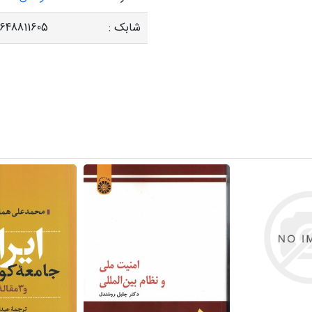
شابک :
648811605