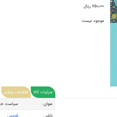
750,000 ریال
موجود نیست
جزئیات کالا
اطلاعات بیشتر
عنوان :
سیاست خار
ناشر :
قومس