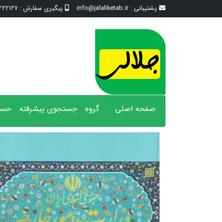
پشتیبانی :
info@jalaliketab.ir
پیگیری سفارش :
2127 - 017
صفحه اصلی
گروه
جستجوی پیشرفته
حسا