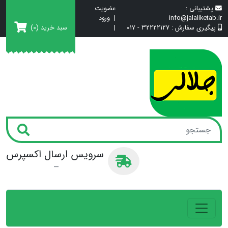
پشتیبانی :
عضویت
info@jalaliketab.ir
|
ورود
سبد خرید
(0)
پیگیری سفارش :
32222127 - 017
|
سرویس ارسال اکسپرس