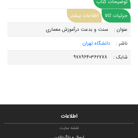
توضیحات کتاب
جزئیات کالا
اطلاعات بیشتر
عنوان :
سنت و بدعت درآموزش معماری
ناشر :
دانشگاه تهران
شابک :
9789640362778
اطلاعات
نقشه سایت
ارسال و بازگرداندن