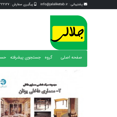
پشتیبانی :
info@jalaliketab.ir
پیگیری سفارش :
2127 - 017
صفحه اصلی
گروه
جستجوی پیشرفته
حسا