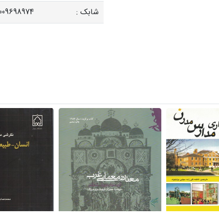
شابک :
009698974