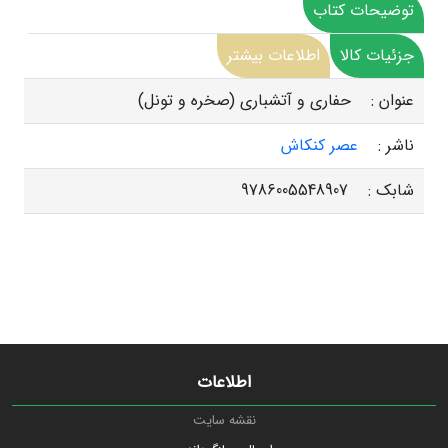
توضیحات کتاب
جزئیات کالا
اطلاعات بیشتر
عنوان :
حفاری و آتشباری (صخره و تونل)
ناشر :
عصر کنکاش
شابک :
9786005548907
اطلاعات
نقشه سایت