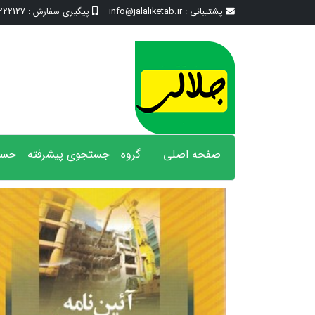
پشتیبانی :
info@jalaliketab.ir
پیگیری سفارش :
2127 - 017
صفحه اصلی
گروه
جستجوی پیشرفته
حسا