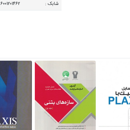
شابک :
6001201462