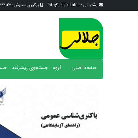
پشتیبانی :
info@jalaliketab.ir
پیگیری سفارش :
2127 - 017
صفحه اصلی
گروه
جستجوی پیشرفته
حسا