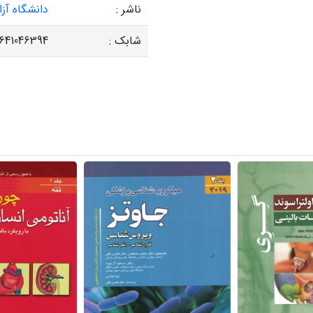
ناشر :
دانشگاه آزا
شابک :
641046394