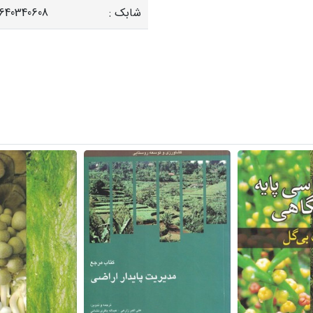
شابک :
640340608