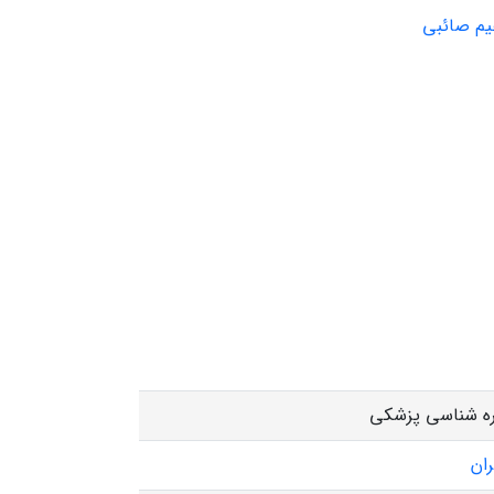
یم صائبی
ه شناسی پزشکی
ران