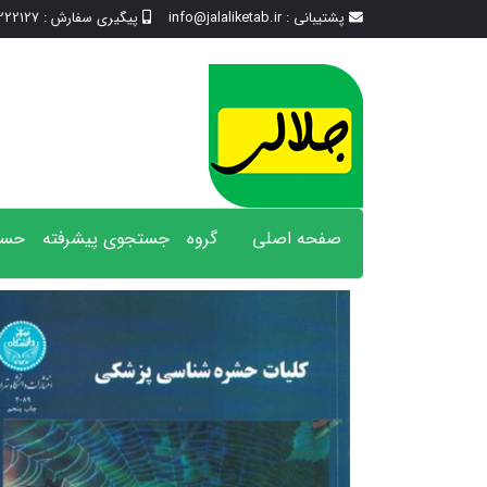
پشتیبانی :
info@jalaliketab.ir
پیگیری سفارش :
2127 - 017
صفحه اصلی
گروه
جستجوی پیشرفته
حسا