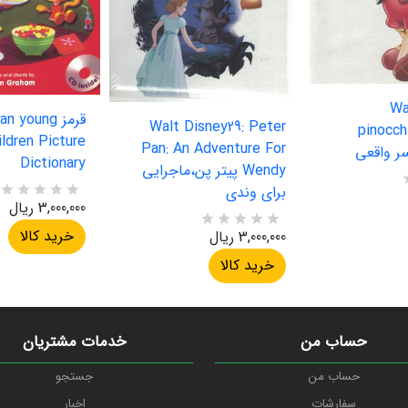
Wa
قرمز  young
Walt Disney29: Peter
pinocch
ildren Picture
Pan: An Adventure For
سر واقعی
Dictionary
Wendy پیتر پن،ماجرایی
برای وندی
3,000,000 ریال
R
0
a
خرید کالا
3,000,000 ریال
t
R
0
e
a
خرید کالا
d
t
5
e
.
d
0
5
0
.
o
0
حساب من
خدمات مشتریان
u
0
t
o
حساب من
جستجو
o
u
f
t
سفارشات
اخبار