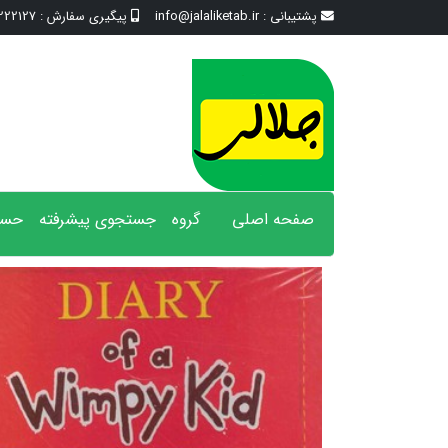
پشتیبانی :
info@jalaliketab.ir
پیگیری سفارش :
2127 - 017
صفحه اصلی
گروه
جستجوی پیشرفته
حسا