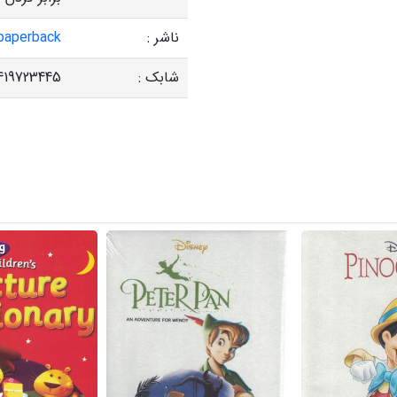
ناشر :
paperback
شابک :
419723445