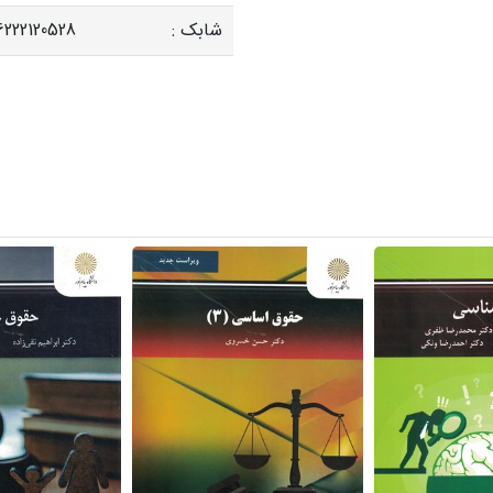
شابک :
222120528