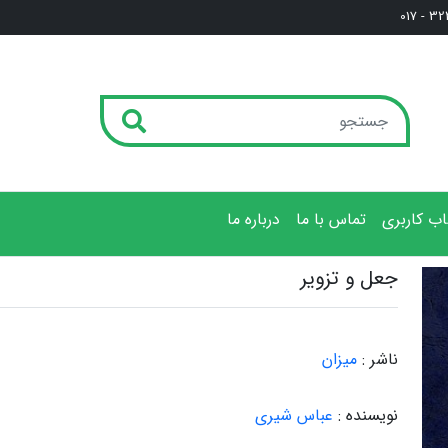
3222
ب کاربری
تماس با ما
درباره ما
جعل و تزویر
ناشر :
میزان
نویسنده :
عباس شیری