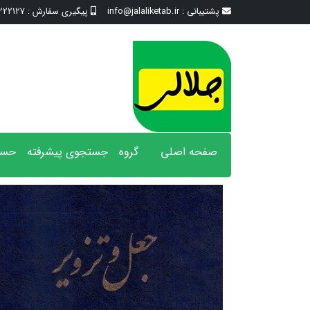
پشتیبانی :
info@jalaliketab.ir
پیگیری سفارش :
2127 - 017
صفحه اصلی
گروه
جستجوی پیشرفته
حسا