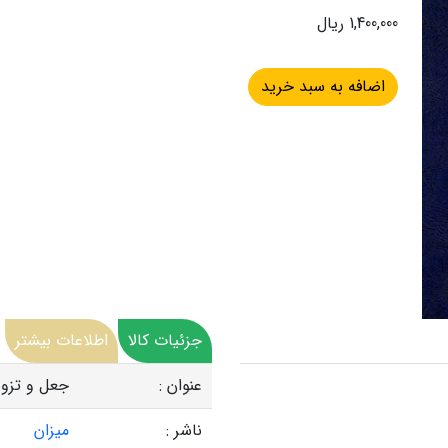
1,400,000 ریال
جزئیات کالا
اطلاعات بیشتر
عنوان :
جعل و تزوی
ناشر :
میزان