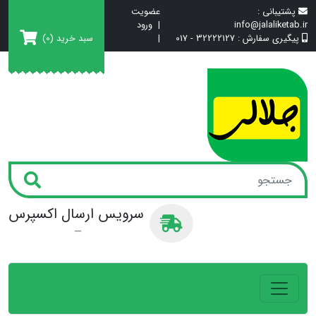
پشتیبانی :
عضویت
info@jalaliketab.ir
|
ورود
سبد خرید
(0)
پیگیری سفارش :
32222127 - 017
|
سرویس ارسال اکسپرس