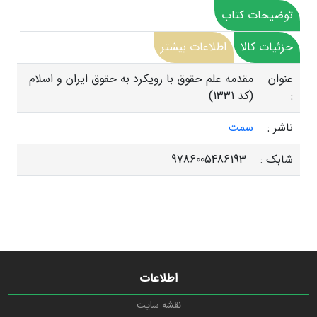
توضیحات کتاب
جزئیات کالا
اطلاعات بیشتر
عنوان
مقدمه علم حقوق با رویکرد به حقوق ایران و اسلام
:
(کد 1331)
ناشر :
سمت
شابک :
9786005486193
اطلاعات
نقشه سایت