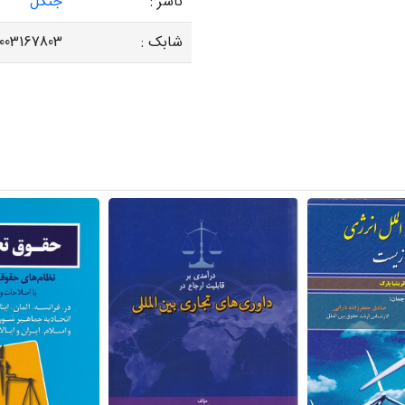
ناشر :
جنگل
شابک :
003167803