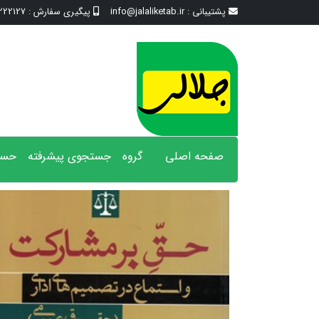
پشتیبانی :
info@jalaliketab.ir
پیگیری سفارش :
2127 - 017
صفحه اصلی
گروه
جستجوی پیشرفته
حسا