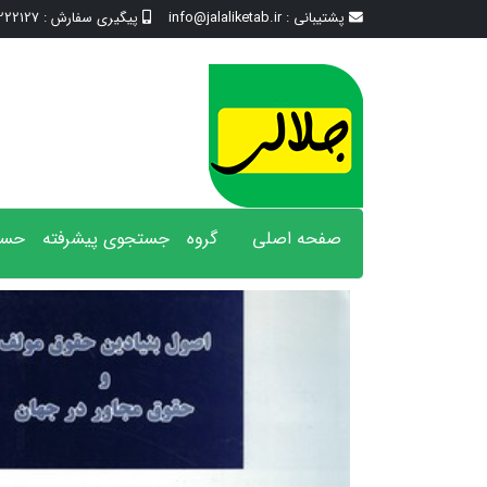
پشتیبانی :
info@jalaliketab.ir
پیگیری سفارش :
2127 - 017
صفحه اصلی
گروه
جستجوی پیشرفته
حسا