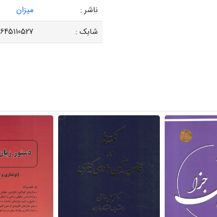
ناشر :
میزان
شابک :
645110527