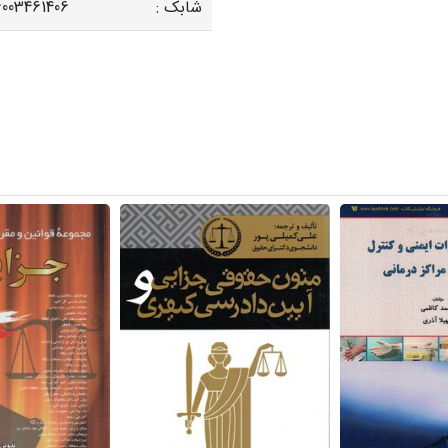
شابک :
003461406