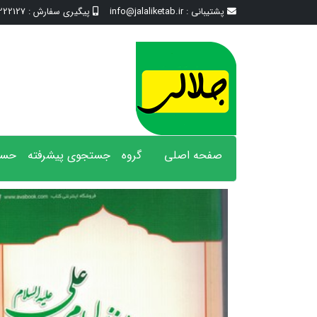
پشتیبانی :
info@jalaliketab.ir
پیگیری سفارش :
2127 - 017
صفحه اصلی
گروه
جستجوی پیشرفته
حسا